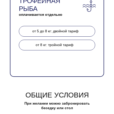
ТРОФЕЙНАЯ
РЫБА
оплачивается отдельно
СТОИМОСТЬ
СТОИМОСТЬ
Скидка на БЕЗЛИМИТ
1.000 ₽
от 5 до 8 кг: двойной тариф
В выходные и праздничные дни
Будние дни
от 8 кг: тройной тариф
Ловля на 3 снасти
Без ограничения снастей
Запуск 100 кг
УСЛОВИЯ ТАРИФА
УСЛОВИЯ ТАРИФА
ОБЩИЕ УСЛОВИЯ
1+1 (папа + сын): скидка 10%
Вся пойманная рыба
При желании можно забронировать
оплачивается по
ФАКТУ
1+2 (3+) (папа + сын): скидка 15%
беседку или стол
ВЫЛОВА