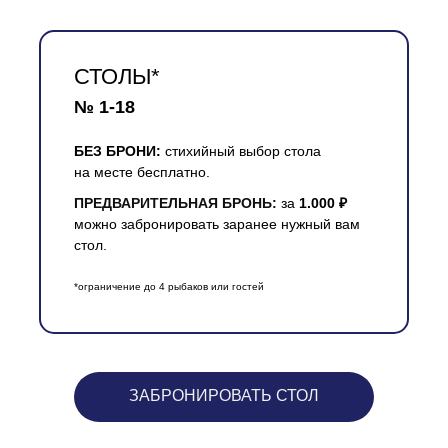
Тариф действует на мальчиков ростом
от 145 см и до 16 лет, при предъявлении
документов о возрасте.
СТОЛЫ*
№ 1-18
БЕЗ БРОНИ:
стихийный выбор стола
РЫБА
РЫБА
на месте бесплатно.
ПРЕДВАРИТЕЛЬНАЯ БРОНЬ:
за
1.000 ₽
можно забронировать заранее нужный вам
Форель, осетр, карп, сом
Форель, осетр, карп, сом
стол.
*ограничение до 4 рыбаков или гостей
100 кг форели — запуск
каждую субботу
и праздничные дни
ЗАБРОНИРОВАТЬ СТОЛ